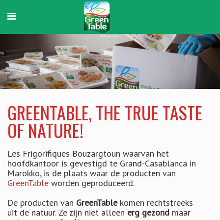
GreenTable
The true taste of nature!
GREENTABLE, THE TRUE TASTE
OF NATURE!
Les Frigorifiques Bouzargtoun waarvan het
hoofdkantoor is gevestigd te Grand-Casablanca in
Marokko, is de plaats waar de producten van
GreenTable
worden geproduceerd.
De producten van
GreenTable
komen rechtstreeks
uit de natuur. Ze zijn niet alleen
erg gezond
maar